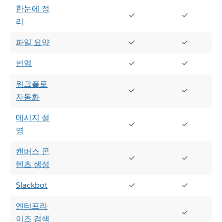
한눈에 정
✓
✓
리
파일 요약
✓
✓
번역
✓
✓
워크플로
✓
✓
자동화
메시지 설
✓
✓
명
캔버스 콘
✓
✓
텐츠 생성
Slackbot
✓
✓
엔터프라
✓
이즈 검색