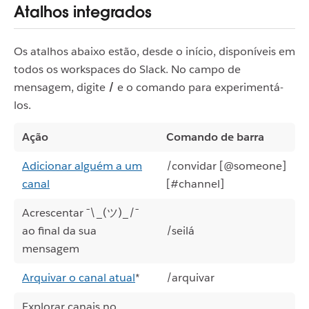
Atalhos integrados
Os atalhos abaixo estão, desde o início, disponíveis em
todos os workspaces do Slack. No campo de
mensagem, digite
/
e o comando para experimentá-
los.
Ação
Comando de barra
Adicionar alguém a um
/convidar [@someone]
canal
[#channel]
Acrescentar ¯\_(ツ)_/¯
ao final da sua
/seilá
mensagem
Arquivar o canal atual
*
/arquivar
Explorar canais no