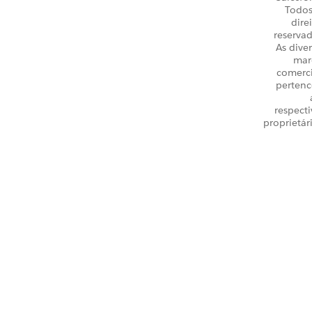
Todos
dire
reservad
As dive
mar
comerci
perten
respecti
proprietár