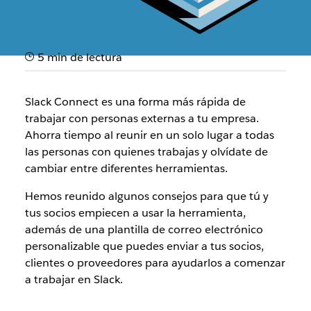
5 min de lectura
Presentación de Slack
Connect a tus socios
Slack Connect es una forma más rápida de
trabajar con personas externas a tu empresa.
Plantillas y consejos sencillos que te ayudarán a incorporar
Ahorra tiempo al reunir en un solo lugar a todas
a tus socios para que trabajen contigo en los canales.
las personas con quienes trabajas y olvídate de
cambiar entre diferentes herramientas.
Hemos reunido algunos consejos para que tú y
tus socios empiecen a usar la herramienta,
además de una plantilla de correo electrónico
personalizable que puedes enviar a tus socios,
clientes o proveedores para ayudarlos a comenzar
a trabajar en Slack.