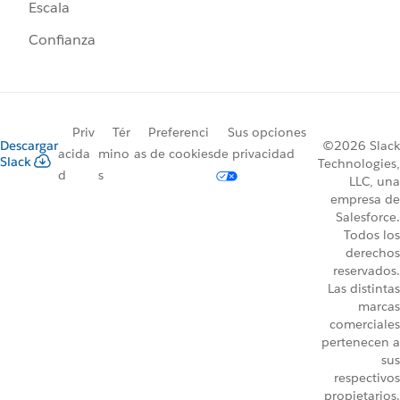
Escala
Confianza
Priv
Tér
Preferenci
Sus opciones
Descargar
©2026 Slack
acida
mino
as de cookies
de privacidad
Slack
Technologies,
d
s
LLC, una
empresa de
Salesforce.
Todos los
derechos
reservados.
Las distintas
marcas
comerciales
pertenecen a
sus
respectivos
propietarios.