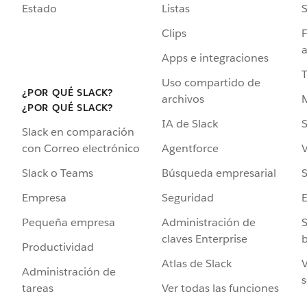
Estado
Listas
Clips
F
a
Apps e integraciones
Uso compartido de
¿POR QUÉ SLACK?
archivos
¿POR QUÉ SLACK?
IA de Slack
S
Slack en comparación
Agentforce
V
con Correo electrónico
Búsqueda empresarial
S
Slack o Teams
Seguridad
Empresa
Administración de
S
Pequeña empresa
claves Enterprise
b
Productividad
Atlas de Slack
V
Administración de
s
Ver todas las funciones
tareas