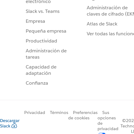
electrónico
Administración de
Slack vs. Teams
claves de cifrado (E
Empresa
Atlas de Slack
Pequeña empresa
Ver todas las funcion
Productividad
Administración de
tareas
Capacidad de
adaptación
Confianza
Privacidad
Términos
Preferencias
Sus
de cookies
opciones
Descargar
©2026
de
Slack
Techno
privacidad
L