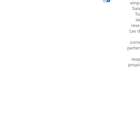
emp
Sal
To
d
rese
Las d
come
perte
resp
propi