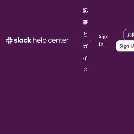
記
事
と
お
Sign
In
Sign U
ガ
イ
ド