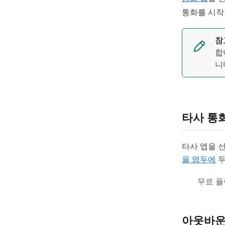
통화를 시작
참
합
니
타사 통화
타사 앱을 
을 염두에
두
무료 플
아웃바운