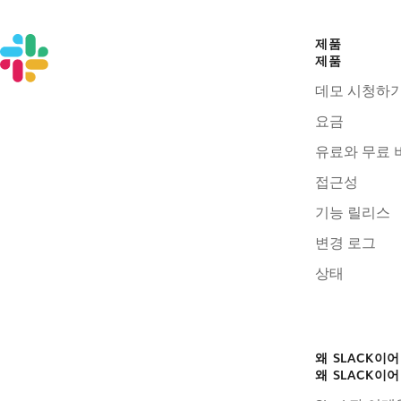
제품
제품
데모 시청하
요금
유료와 무료 
접근성
기능 릴리스
변경 로그
상태
왜 SLACK이
왜 SLACK이