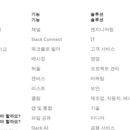
기능
솔루션
기능
솔루션
기
채널
엔지니어링
Slack Connect
IT
워크플로 빌더
고객 서비스
비교
메시징
영업
허들
프로젝트 관리
캔버스
마케팅
리스트
보안
클립
제조업, 자동차, 에
앱 및 통합
기술
어야 할까요?
파일 공유
미디어
어야 할까요?
Slack AI
금융 서비스