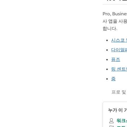
Pro, Bu
사 앱을 사
합니다.
시스코 
다이얼
퓨즈
링 센트
줌
프로 및
누가 이 
워크