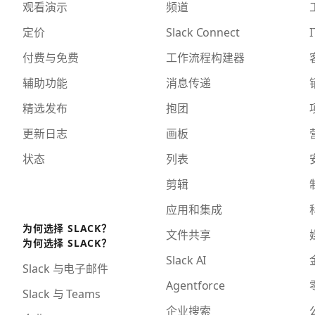
观看演示
频道
定价
Slack Connect
I
付费与免费
工作流程构建器
辅助功能
消息传递
精选发布
抱团
更新日志
画板
状态
列表
剪辑
应用和集成
为何选择 SLACK？
文件共享
为何选择 SLACK？
Slack AI
Slack 与电子邮件
Agentforce
Slack 与 Teams
企业搜索