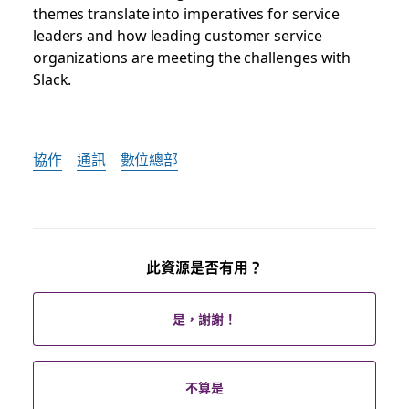
themes translate into imperatives for service
leaders and how leading customer service
organizations are meeting the challenges with
Slack.
協作
通訊
數位總部
此資源是否有用？
是，謝謝！
不算是