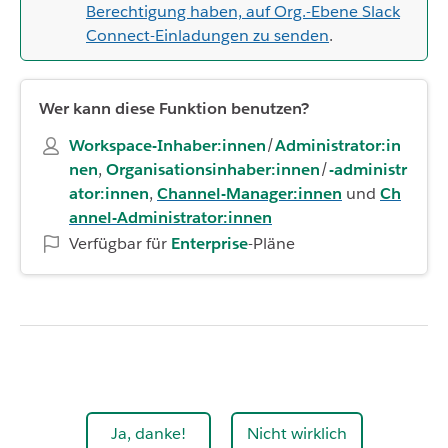
Berechtigung haben, auf Org.-Ebene Slack
Connect-Einladungen zu senden
.
Wer kann diese Funktion benutzen?
Workspace-Inhaber:innen
/
Administrator:in
nen
,
Organisationsinhaber:innen
/
-administr
ator:innen
,
Channel-Manager:innen
und
Ch
annel-Administrator:innen
Verfügbar für
Enterprise
-Pläne
Ja, danke!
Nicht wirklich