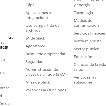
Clips
y energía
Aplicaciones e
Tecnología
integraciones
Medios de
Uso compartido de
comunicación
archivos
Servicios financie
IA de Slack
 ELEGIR
Venta minorista
CK?
Agentforce
LEGIR
Sector público
Búsqueda empresarial
Educación
reo
Seguridad
Ciencias de la vida
Administración de
salud
ams
claves de cifrado (EKM)
Ver todas las
Atlas de Slack
soluciones
presa
Ver todas las funciones
ad
ión de