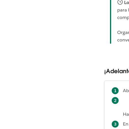
Lo
para 
compa
Organ
conve
¡Adelant
Ab
Ha
En