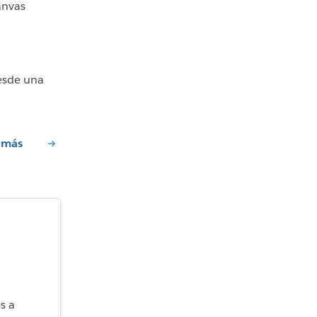
anvas
desde una
 más
s a