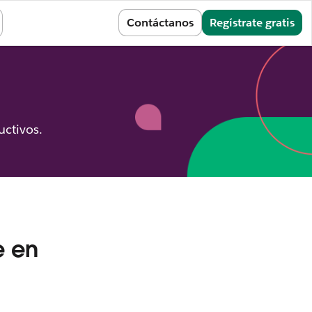
Conectarse
Contáctanos
Regístrate gratis
uctivos.
e en