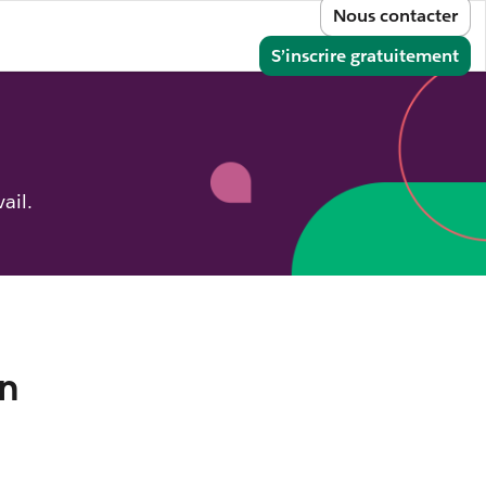
Nous contacter
e
onnecter
S’inscrire gratuitement
ail.
en