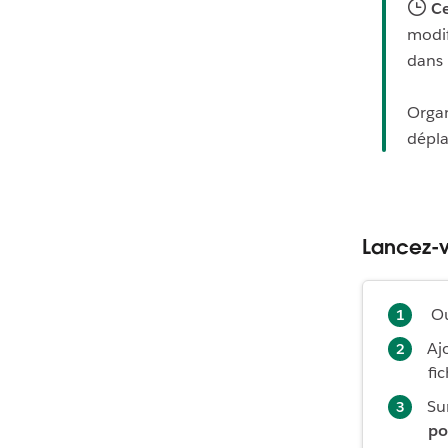
Ce
modif
dans 
Organ
dépla
Lancez-v
Ou
Aj
fic
Su
po