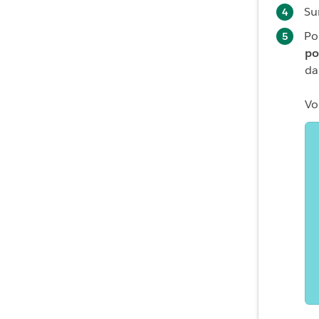
Su
Po
po
da
Vo