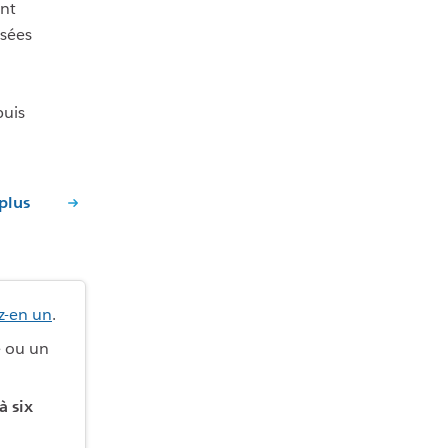
nt
isées
puis
 plus
z-en un
.
e ou un
à six