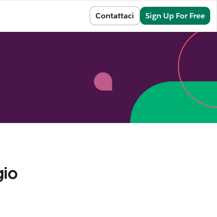
Sign In
Contattaci
Sign Up For Free
gio