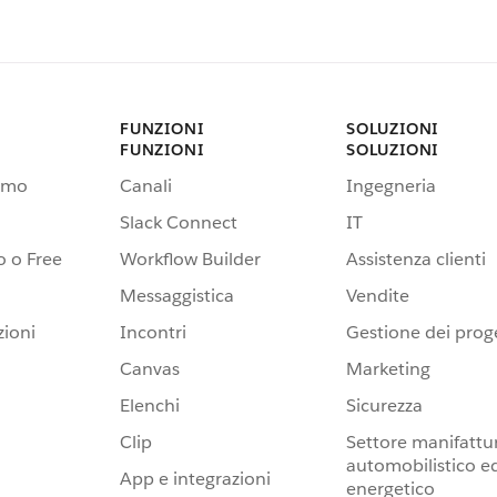
FUNZIONI
SOLUZIONI
FUNZIONI
SOLUZIONI
emo
Canali
Ingegneria
Slack Connect
IT
 o Free
Workflow Builder
Assistenza clienti
Messaggistica
Vendite
zioni
Incontri
Gestione dei proge
Canvas
Marketing
Elenchi
Sicurezza
Clip
Settore manifattur
automobilistico e
App e integrazioni
energetico