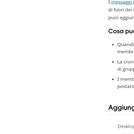
I
messaggi 
di fuori dei
puoi aggiu
Cosa puo
Quando 
membri 
La cron
di grup
I memb
postato
Aggiung
Deskto