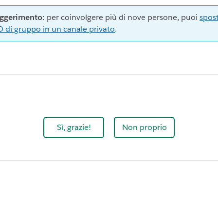
ggerimento:
per coinvolgere più di nove persone, puoi
spos
 di gruppo in un canale privato
.
Sì, grazie!
Non proprio