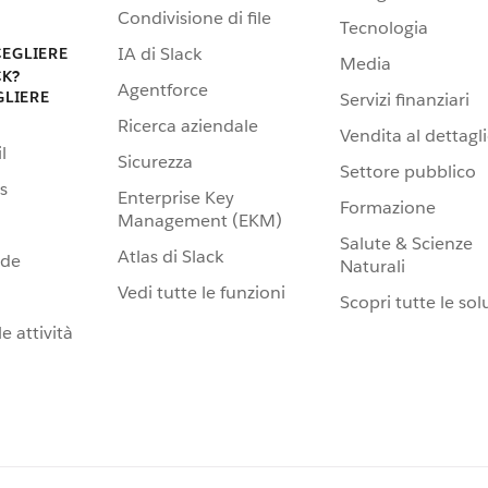
Condivisione di file
Tecnologia
IA di Slack
CEGLIERE
Media
CK?
Agentforce
GLIERE
Servizi finanziari
Ricerca aziendale
Vendita al dettagl
l
Sicurezza
Settore pubblico
s
Enterprise Key
Formazione
Management (EKM)
Salute & Scienze
Atlas di Slack
nde
Naturali
Vedi tutte le funzioni
Scopri tutte le sol
e attività