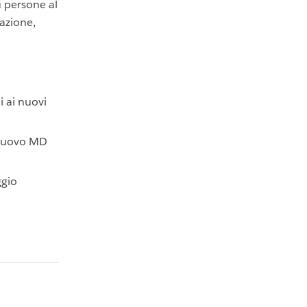
 persone al
sazione,
i ai nuovi
n nuovo MD
ggio