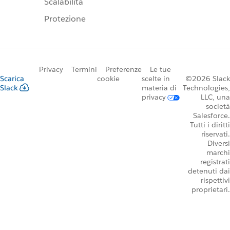
Scalabilità
Protezione
Privacy
Termini
Preferenze
Le tue
Scarica
cookie
scelte in
©2026 Slack
Slack
materia di
Technologies,
privacy
LLC, una
società
Salesforce.
Tutti i diritti
riservati.
Diversi
marchi
registrati
detenuti dai
rispettivi
proprietari.