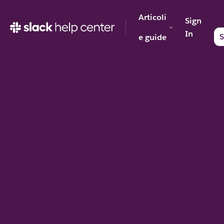
Articoli
Sign
In
S
e guide