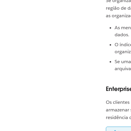
Se organiz
região de 
as organiza
As mens
dados.
O índic
organiz
Se uma
arquiv
Enterpr
Os clientes
armazenar 
residência 