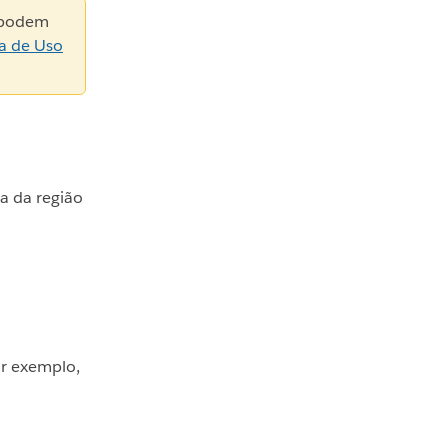
s podem
ca de Uso
a da região
or exemplo,