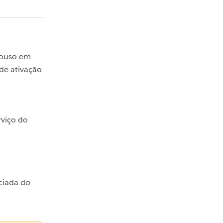
pouso em
 de ativação
rviço do
ciada do