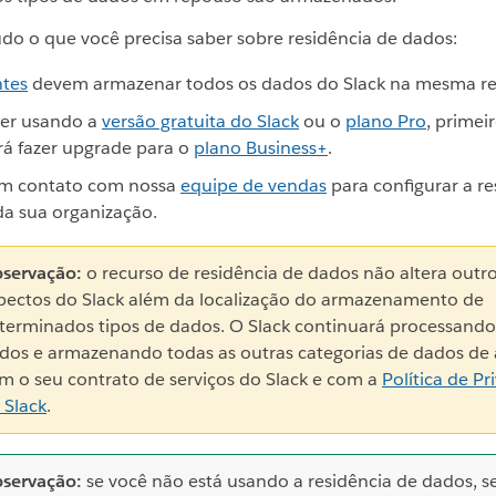
udo o que você precisa saber sobre residência de dados:
ntes
devem armazenar todos os dados do Slack na mesma re
ver usando a
versão gratuita do Slack
ou o
plano Pro
, primei
rá fazer upgrade para o
plano Business+
.
em contato com nossa
equipe de vendas
para configurar a re
da sua organização.
servação:
o recurso de residência de dados não altera outr
pectos do Slack além da localização do armazenamento de
terminados tipos de dados. O Slack continuará processando
dos e armazenando todas as outras categorias de dados de
m o seu contrato de serviços do Slack e com a
Política de Pr
 Slack
.
servação:
se você não está usando a residência de dados, s