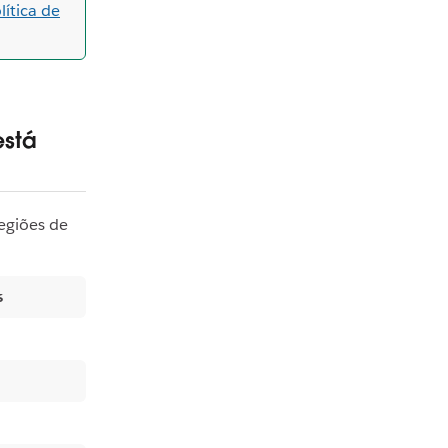
lítica de
está
regiões de
s