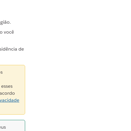
gião.
ro você
sidência de
os
 esses
 acordo
ivacidade
eus