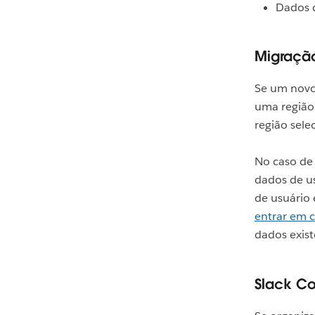
Dados 
Migraçã
Se um novo
uma região
região sele
No caso de 
dados de us
de usuário
entrar em 
dados exist
Slack C