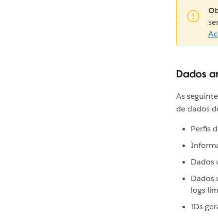
Ob
se
Ac
Dados a
As seguinte
de dados do
Perfis 
Informa
Dados u
Dados u
logs li
IDs ger