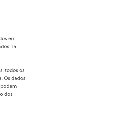
ados em
ados na
s, todos os
a. Os dados
os podem
ão dos