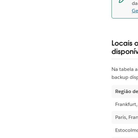
da
Ge
Locais 
disponí
Na tabela a
backup disp
Região de
Frankfurt
Paris, Fra
Estocolm