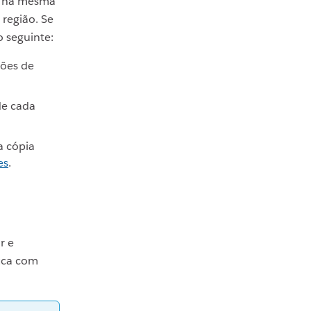
o na mesma
região. Se
o seguinte:
iões de
de cada
a cópia
es
.
r e
fica com