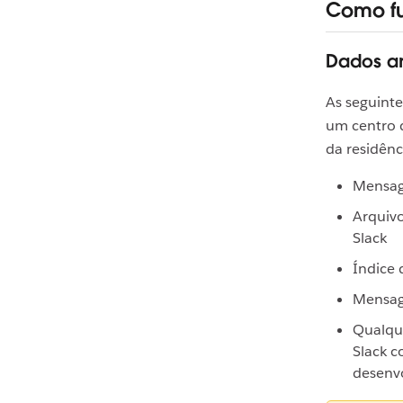
Como fu
Dados a
As seguint
um centro d
da residênc
Mensag
Arquivo
Slack
Índice 
Mensage
Qualqu
Slack 
desenvo