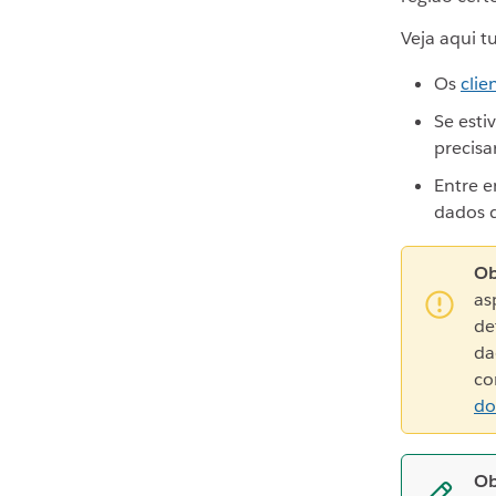
Veja aqui t
Os
clie
Se esti
precisa
Entre 
dados 
Ob
as
de
da
co
do
Ob