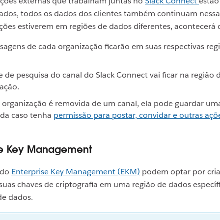
ações externas que trabalham juntas no
Slack Connect
estã
dados, todos os dados dos clientes também continuam nessa 
ções estiverem em regiões de dados diferentes, acontecerá 
agens de cada organização ficarão em suas respectivas reg
e de pesquisa do canal do Slack Connect vai ficar na região 
ação.
 organização é removida de um canal, ela pode guardar um
ada caso tenha
permissão para postar, convidar e outras açõ
ise Key Management
 do
Enterprise Key Management (EKM)
podem optar por cria
suas chaves de criptografia em uma região de dados especí
de dados.