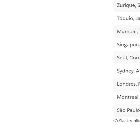
Zurique, 
Tóquio, J
Mumbai, 
Singapura
Seul, Core
Sydney, A
Londres, 
Montreal
São Paulo,
*O Slack repl