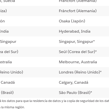
, Suecia
Fráncfort (Alemania)
iza)
Fráncfort (Alemania)
pón
Osaka (Japón)
India
Hyderabad, India
 Singapur
Singapur, Singapur*
ea del Sur)
Seúl (Corea del Sur)*
stralia
Melbourne, Australia
Reino Unido)
Londres (Reino Unido)*
, Canadá
Calgary, Canadá
(Brasil)
São Paulo (Brasil)*
rá los datos para que la residencia de datos y la copia de seguridad de los da
 la misma región.