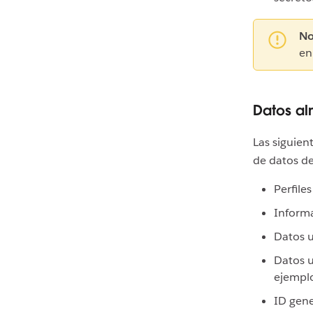
No
en
Datos al
Las siguien
de datos del
Perfile
Informa
Datos u
Datos u
ejemplo
ID gene