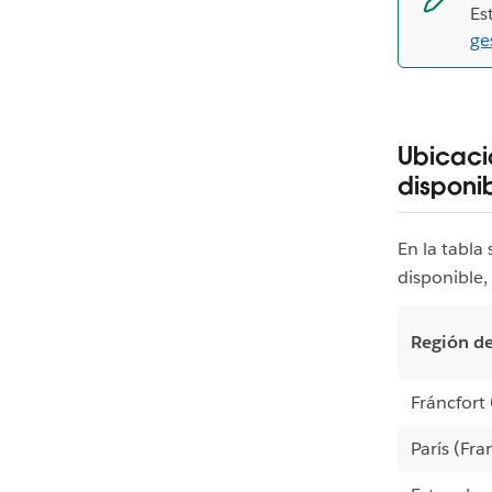
Es
ge
Ubicaci
disponi
En la tabla
disponible,
Región de
Fráncfort
París (Fra