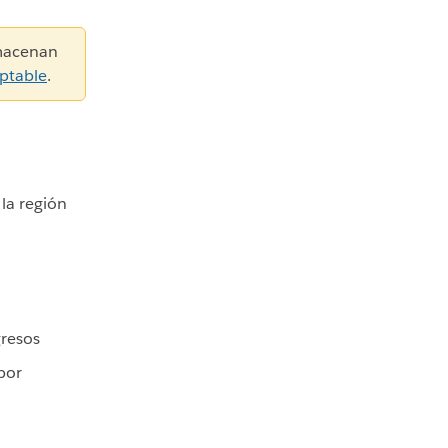
lmacenan
eptable
.
la región
gresos
 por