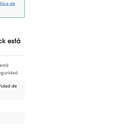
ítica de
ck está
 está
eguridad.
ridad de