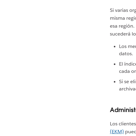
Si varias o
misma regió
esa región.
sucederá lo
Los men
datos.
El índi
cada or
Si se e
archiva
Administ
Los cliente
(EKM)
puede