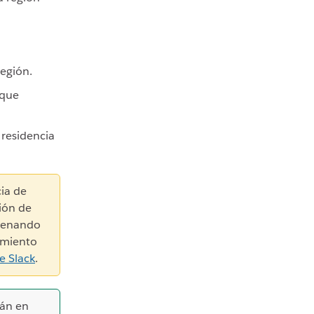
egión.
 que
 residencia
ia de
ión de
acenando
imiento
e Slack
.
rán en