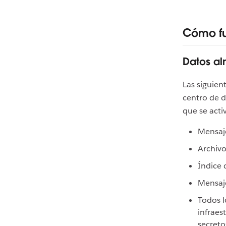
Cómo fu
Datos al
Las siguien
centro de d
que se acti
Mensaj
Archivo
Índice 
Mensaje
Todos l
infraes
secreto