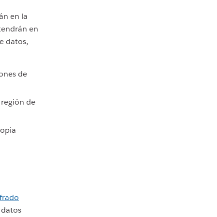
án en la
ntendrán en
e datos,
iones de
 región de
copia
ifrado
 datos