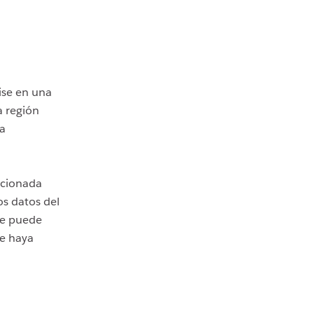
ise en una
a región
la
ccionada
os datos del
te puede
ue haya