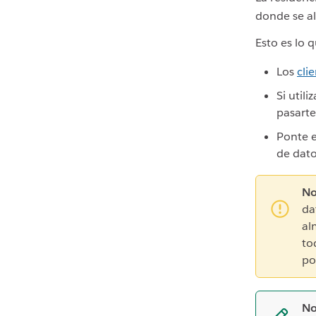
donde se al
Esto es lo 
Los
cli
Si utili
pasarte
Ponte 
de dato
No
da
al
to
po
No