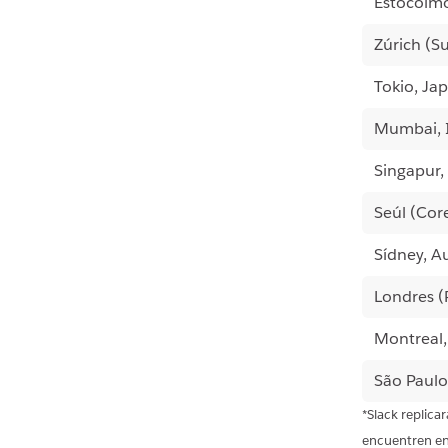
Estocolmo
Zúrich (Su
Tokio, Ja
Mumbai, 
Singapur,
Seúl (Cor
Sídney, Au
Londres (
Montreal
São Paulo 
*Slack replica
encuentren en