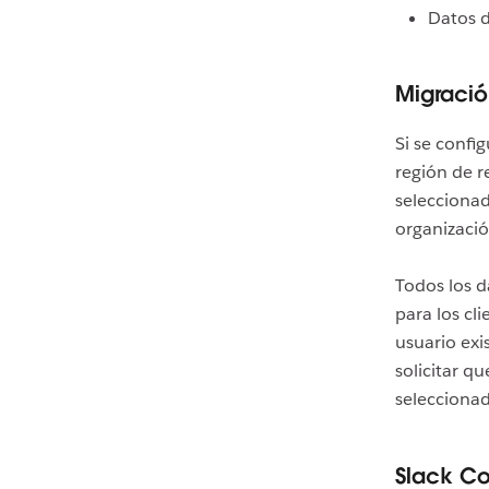
Datos d
Migració
Si se confi
región de r
seleccionad
organizació
Todos los d
para los cl
usuario exi
solicitar q
seleccionad
Slack C