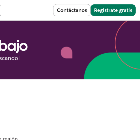
Conectarse
Contáctanos
Regístrate gratis
abajo
uscando!
a región