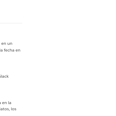
o en un
la fecha en
Slack
 en la
atos, los