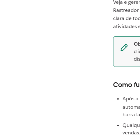
Veja e gere
Rastreador
clara de to
atividades 
Ob
cl
di
Como fu
Após a
automa
barra l
Qualqu
vendas