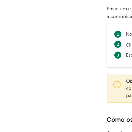
Envie um e
a comunicaç
No
Cl
Es
Ob
co
pa
Como os