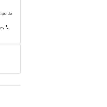
tipo de
 em