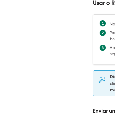
Usar o 
No
Pa
ba
Ab
se
Di
cl
ev
Enviar u