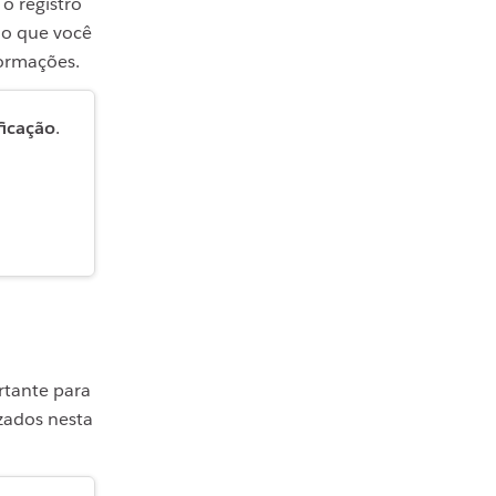
, o registro
do que você
formações.
ficação
.
rtante para
zados nesta