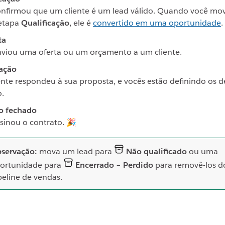
onfirmou que um cliente é um lead válido. Quando você mo
 etapa
Qualificação
, ele é
convertido em uma oportunidade
.
ta
nviou uma oferta ou um orçamento a um cliente.
ação
ente respondeu à sua proposta, e vocês estão definindo os d
o.
o fechado
sinou o contrato. 🎉
servação:
mova um lead para
Não qualificado
ou uma
ortunidade para
Encerrado – Perdido
para removê-los d
peline de vendas.