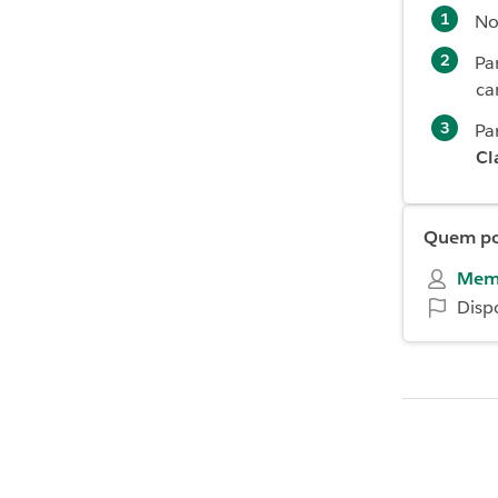
No
Pa
ca
Pa
Cl
Quem pod
Mem
Disp