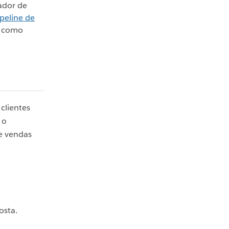
ador de
peline de
, como
clientes
 o
de vendas
osta.