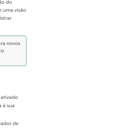
ção do
e uma visão
istrar
ara novos
to
 ativado
a à sua
eador de