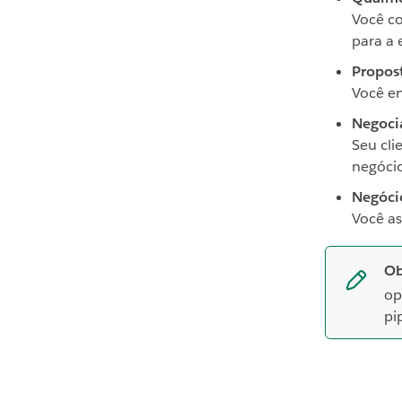
Você c
para a
Propos
Você e
Negoci
Seu cli
negóci
Negóci
Você as
Ob
op
pi