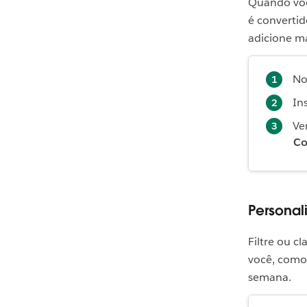
Quando voc
é converti
adicione ma
No
In
Ve
Co
Personal
Filtre ou c
você, como
semana.