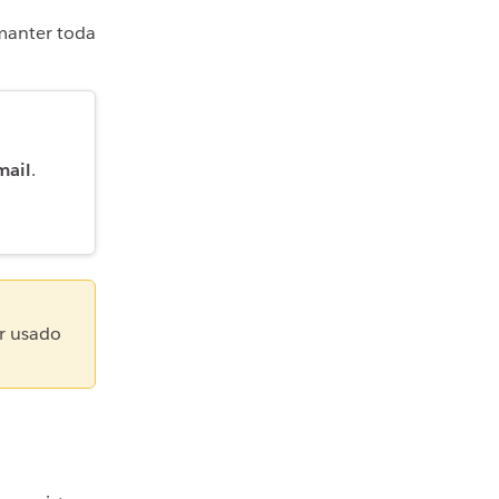
manter toda
mail
.
er usado