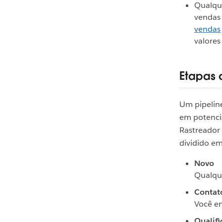
Qualque
vendas
vendas
valores
Etapas 
Um pipeline
em potenci
Rastreador 
dividido em
Novo
Qualque
Contat
Você e
Qualifi