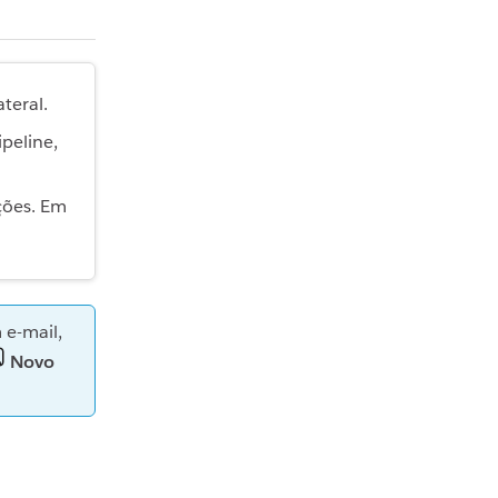
teral.
ipeline,
ações. Em
e-mail,
Novo