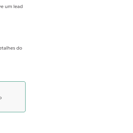
ve um lead
etalhes do
o