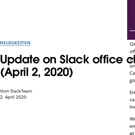
NEUIGKEITEN
On
of
Update on Slack office 
pl
on
(April 2, 2020)
Ce
go
Vom Slack-Team
Em
2. April 2020
ca
in
We
em
at