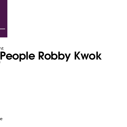
nt
of People Robby Kwok
e
te