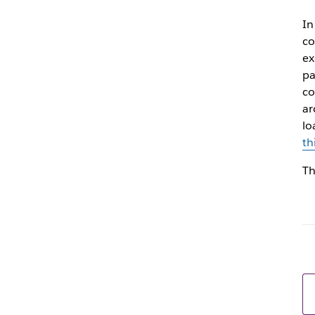
In
co
ex
pa
co
ar
lo
th
Th