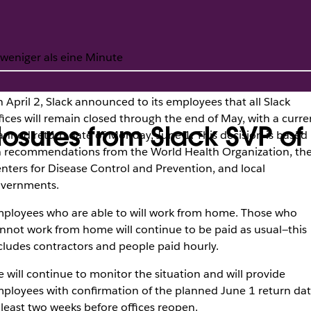
weniger als eine Minute
 April 2, Slack announced to its employees that all Slack
fices will remain closed through the end of May, with a curre
closures from Slack SVP 
anned return date of Monday, June 1. This decision is based
 recommendations from the World Health Organization, th
nters for Disease Control and Prevention, and local
vernments.
ployees who are able to will work from home. Those who
nnot work from home will continue to be paid as usual—this
cludes contractors and people paid hourly.
 will continue to monitor the situation and will provide
ployees with confirmation of the planned June 1 return da
 least two weeks before offices reopen.