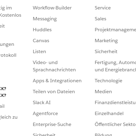
tig im
Workflow-Builder
Service
 Kostenlos
Messaging
Sales
eit
Huddles
Projektmanageme
Canvas
Marketing
hungen
Listen
Sicherheit
otokoll
Video- und
Fertigung, Automo
Sprachnachrichten
und Energiebranc
Apps & Integrationen
Technologie
CK?
Teilen von Dateien
Medien
CK?
Slack AI
Finanzdienstleist
ail
Agentforce
Einzelhandel
leich zu
Enterprise-Suche
Öffentlicher Sekto
Sicherheit
Bildung