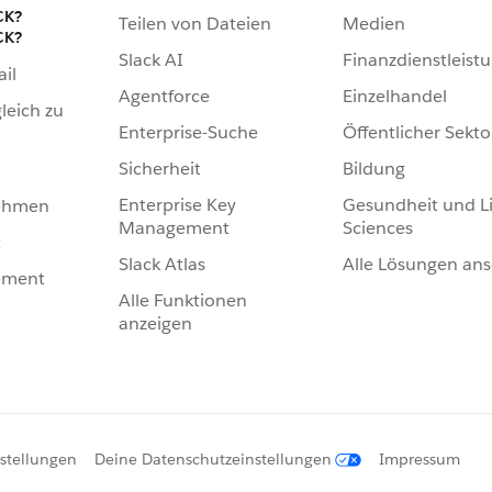
CK?
Teilen von Dateien
Medien
CK?
Slack AI
Finanzdienstleist
ail
Agentforce
Einzelhandel
leich zu
Enterprise-Suche
Öffentlicher Sekto
Sicherheit
Bildung
Enterprise Key
Gesundheit und Li
nehmen
Management
Sciences
t
Slack Atlas
Alle Lösungen an
ement
Alle Funktionen
anzeigen
stellungen
Deine Datenschutzeinstellungen
Impressum