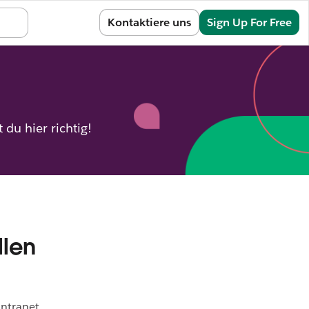
Sign In
Kontaktiere uns
Sign Up For Free
du hier richtig!
llen
Intranet