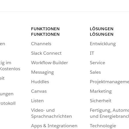
FUNKTIONEN
LÖSUNGEN
FUNKTIONEN
LÖSUNGEN
en
Channels
Entwicklung
Slack Connect
IT
tig im
Workflow-Builder
Service
 Kostenlos
Messaging
Sales
eit
Huddles
Projektmanageme
Canvas
Marketing
hungen
Listen
Sicherheit
otokoll
Video- und
Fertigung, Automo
Sprachnachrichten
und Energiebranc
Apps & Integrationen
Technologie