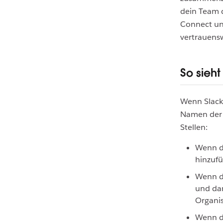
dein Team d
Connect und
vertrauens
So sieht
Wenn Slack 
Namen der 
Stellen:
Wenn du
hinzufü
Wenn du
und dan
Organi
Wenn du