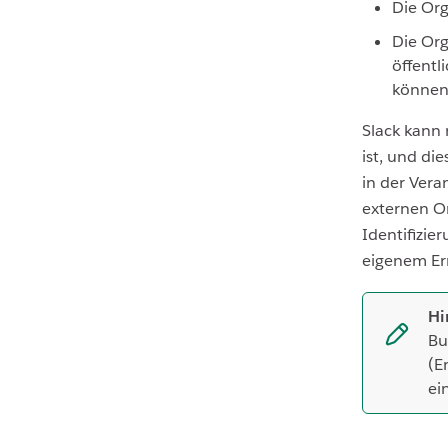
Die Org
Die Org
öffentl
können
Slack kann 
ist, und di
in der Vera
externen Or
Identifizie
eigenem Erm
Hi
Bu
(E
ei