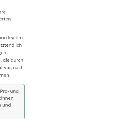
are
werten
ion legitim
etztendlich
gen
, die durch
ht vor, nach
rnen.
(Pro- und
r:innen
n
und