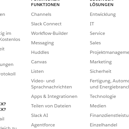
FUNKTIONEN
LÖSUNGEN
en
Channels
Entwicklung
Slack Connect
IT
tig im
Workflow-Builder
Service
 Kostenlos
Messaging
Sales
eit
Huddles
Projektmanageme
Canvas
Marketing
hungen
Listen
Sicherheit
otokoll
Video- und
Fertigung, Automo
Sprachnachrichten
und Energiebranc
Apps & Integrationen
Technologie
CK?
Teilen von Dateien
Medien
CK?
Slack AI
Finanzdienstleist
ail
Agentforce
Einzelhandel
leich zu