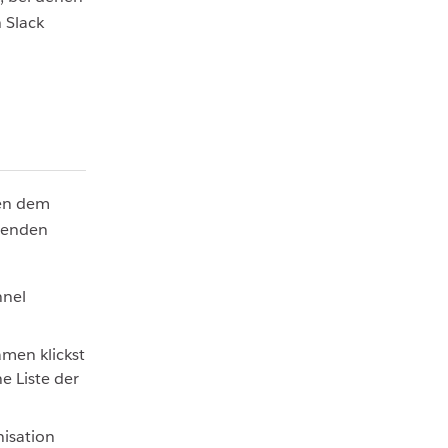
 Slack
ben dem
lgenden
nnel
men klickst
e Liste der
nisation