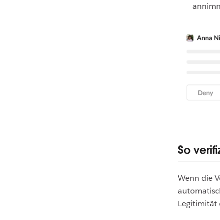
annimm
So verif
Wenn die Ve
automatisch
Legitimität