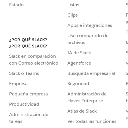
Estado
Listas
Clips
F
a
Apps e integraciones
Uso compartido de
¿POR QUÉ SLACK?
archivos
¿POR QUÉ SLACK?
IA de Slack
S
Slack en comparación
Agentforce
V
con Correo electrónico
Búsqueda empresarial
S
Slack o Teams
Seguridad
Empresa
Administración de
S
Pequeña empresa
claves Enterprise
b
Productividad
Atlas de Slack
V
Administración de
s
Ver todas las funciones
tareas