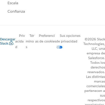
Escala
Confianza
Priv
Tér
Preferenci
Sus opciones
Descargar
©2026 Slack
acida
mino
as de cookies
de privacidad
Slack
Technologies,
d
s
LLC, una
empresa de
Salesforce.
Todos los
derechos
reservados.
Las distintas
marcas
comerciales
pertenecen a
sus
respectivos
propietarios.