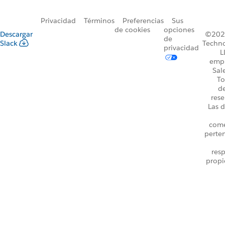
Privacidad
Términos
Preferencias
Sus
de cookies
opciones
Descargar
©2026
de
Slack
Techno
privacidad
L
emp
Sal
To
d
rese
Las d
come
perte
resp
propi