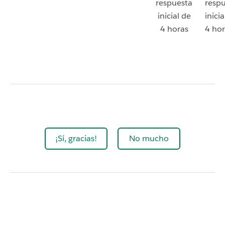
respuesta
resp
inicial de
inicia
4 horas
4 hor
¡Sí, gracias!
No mucho