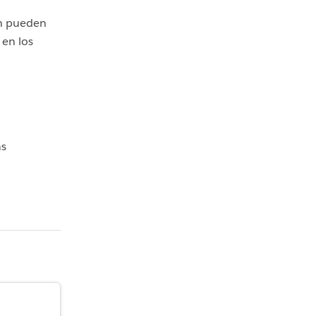
ón pueden
 en los
as