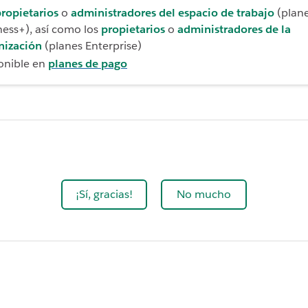
ropietarios
o
administradores del espacio de trabajo
(plane
ness+), así como los
propietarios
o
administradores de la
nización
(planes Enterprise)
onible en
planes de pago
¡Sí, gracias!
No mucho