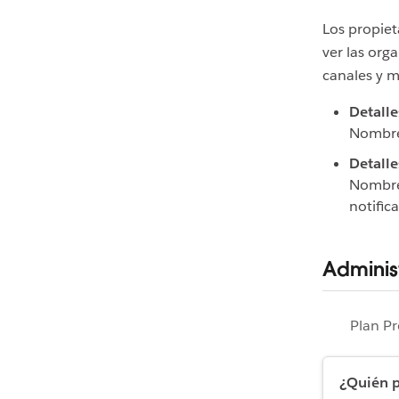
Los propie
ver las org
canales y m
Detalle
Nombre 
Detalle
Nombre,
notific
Administ
Plan P
¿Quién p