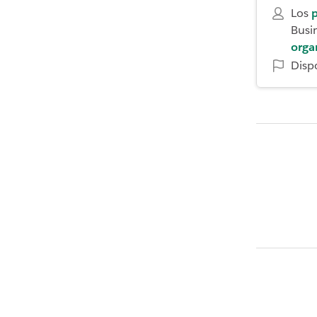
Los
p
Busi
orga
Disp