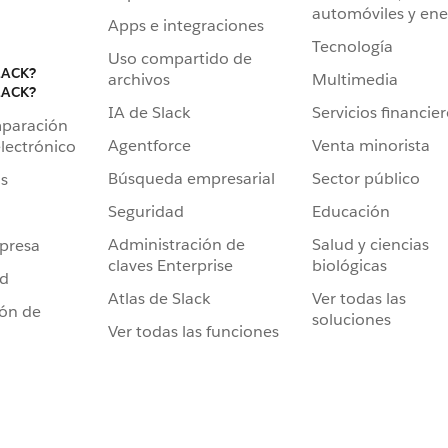
automóviles y ene
Apps e integraciones
Tecnología
Uso compartido de
LACK?
archivos
Multimedia
LACK?
IA de Slack
Servicios financie
mparación
Agentforce
Venta minorista
lectrónico
Búsqueda empresarial
Sector público
s
Seguridad
Educación
Administración de
Salud y ciencias
presa
claves Enterprise
biológicas
ad
Atlas de Slack
Ver todas las
ión de
soluciones
Ver todas las funciones