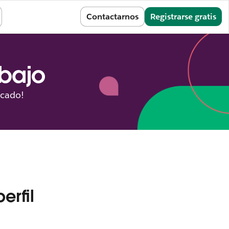
Iniciar sesión
Contactarnos
Registrarse gratis
abajo
icado!
erfil