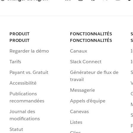
e
t
PRODUIT
FONCTIONNALITÉS
PRODUIT
FONCTIONNALITÉS
Regarder la démo
Canaux
I
Tarifs
Slack Connect
Payant vs. Gratuit
Générateur de flux de
S
travail
Accessibilité
Messagerie
Publications
G
recommandées
Appels d’équipe
Journal des
Canevas
S
modifications
Listes
P
Statut
Clips
a