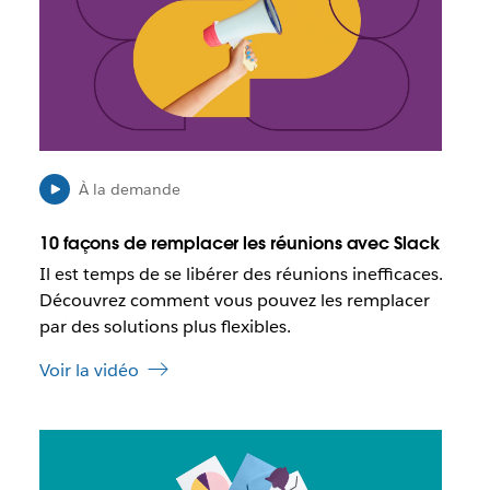
s
e
t
d
p
a
o
n
s
s
s
u
i
n
b
n
l
À la demande
o
e
u
q
10 façons de remplacer les réunions avec Slack
v
u
Il est temps de se libérer des réunions inefficaces.
e
e
l
Découvrez comment vous pouvez les remplacer
c
o
e
par des solutions plus flexibles.
n
l
g
Voir la vidéo
i
l
e
e
n
t
I
s
l
’
e
o