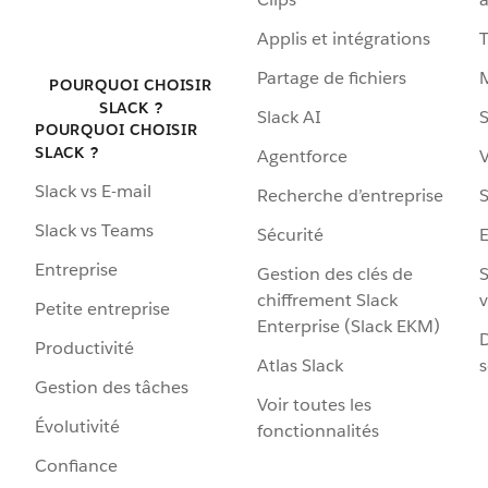
Applis et intégrations
Partage de fichiers
POURQUOI CHOISIR
SLACK ?
Slack AI
S
POURQUOI CHOISIR
SLACK ?
Agentforce
V
Slack vs E-mail
Recherche d’entreprise
S
Slack vs Teams
Sécurité
Entreprise
Gestion des clés de
S
chiffrement Slack
v
Petite entreprise
Enterprise (Slack EKM)
D
Productivité
Atlas Slack
s
Gestion des tâches
Voir toutes les
Évolutivité
fonctionnalités
Confiance