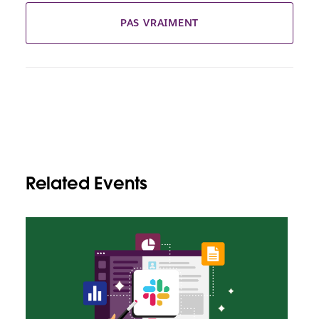
PAS VRAIMENT
Related Events
I
l
e
s
t
p
o