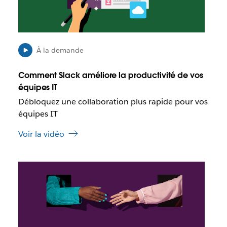
s
s
i
b
l
À la demande
e
q
Comment Slack améliore la productivité de vos
u
équipes IT
e
Débloquez une collaboration plus rapide pour vos
c
e
équipes IT
l
Voir la vidéo
i
e
n
I
s
l
’
e
o
s
u
t
v
p
r