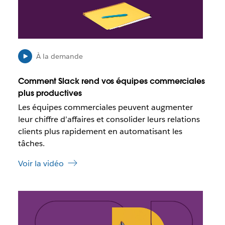
o
e
s
d
s
a
i
n
b
s
l
u
À la demande
e
n
q
n
Comment Slack rend vos équipes commerciales
u
o
plus productives
e
u
Les équipes commerciales peuvent augmenter
c
v
e
leur chiffre d’affaires et consolider leurs relations
e
l
l
clients plus rapidement en automatisant les
i
o
tâches.
e
n
n
g
Voir la vidéo
s
l
’
e
o
t
I
u
l
v
e
r