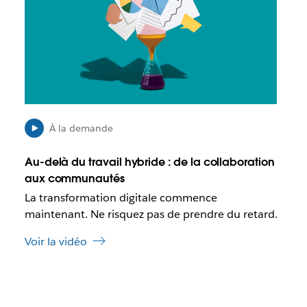
s
u
t
v
p
r
o
e
s
d
s
a
i
n
b
s
l
u
À la demande
e
n
q
n
Au-delà du travail hybride : de la collaboration
u
o
aux communautés
e
u
La transformation digitale commence
c
v
e
maintenant. Ne risquez pas de prendre du retard.
e
l
l
Voir la vidéo
i
o
e
n
n
g
s
l
’
e