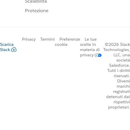
Scalabilità
Protezione
Privacy
Termini
Preferenze
Le tue
Scarica
cookie
scelte in
©2026 Slack
Slack
materia di
Technologies,
privacy
LLC, una
società
Salesforce.
Tutti i diritti
riservati.
Diversi
marchi
registrati
detenuti dai
rispettivi
proprietari.