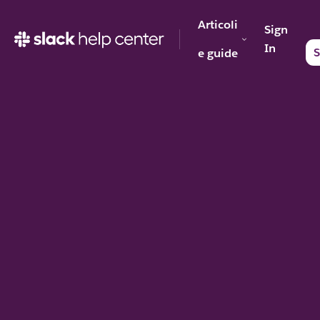
Articoli
Sign
In
S
e guide