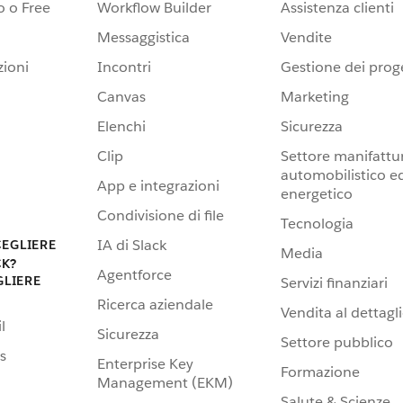
 o Free
Workflow Builder
Assistenza clienti
Messaggistica
Vendite
zioni
Incontri
Gestione dei proge
Canvas
Marketing
Elenchi
Sicurezza
Clip
Settore manifattur
automobilistico e
App e integrazioni
energetico
Condivisione di file
Tecnologia
IA di Slack
CEGLIERE
Media
CK?
Agentforce
GLIERE
Servizi finanziari
Ricerca aziendale
Vendita al dettagl
l
Sicurezza
Settore pubblico
s
Enterprise Key
Formazione
Management (EKM)
Salute & Scienze