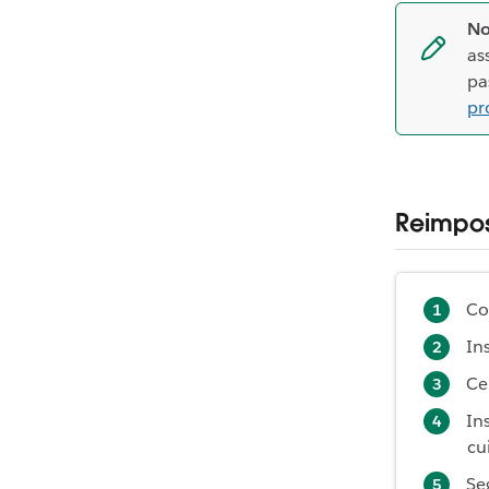
No
as
pa
pr
Reimpos
Co
Ins
Ce
Ins
cu
Se