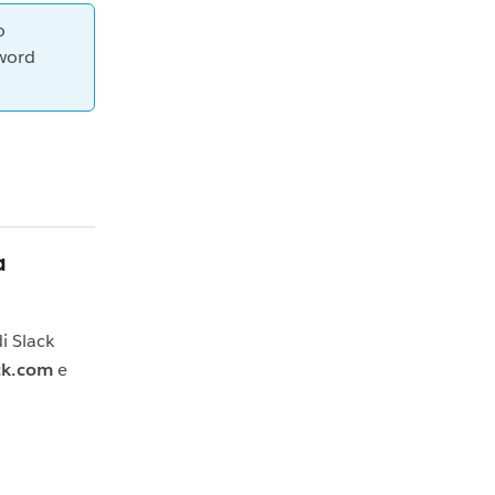
o
sword
a
i Slack
ck.com
e