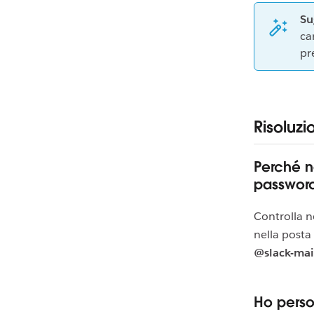
Su
ca
pr
Risoluzi
Perché n
passwor
Controlla n
nella posta 
@slack-mai
Ho perso