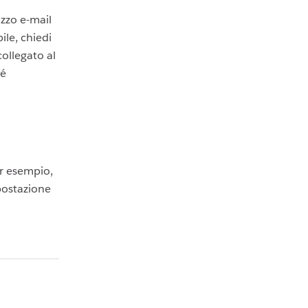
izzo e-mail
ile, chiedi
ollegato al
né
er esempio,
mpostazione