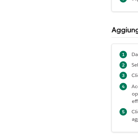
Aggiung
Dal
Se
Cli
Ac
op
ef
Cl
ag