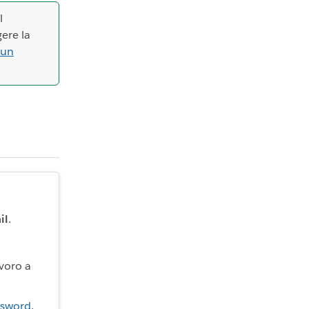
l
ere la
 un
il
.
avoro a
ssword
.