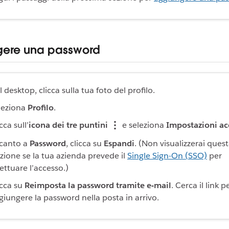
ere una password
 desktop, clicca sulla tua foto del profilo.
leziona
Profilo
.
cca sull’
icona dei tre puntini
e seleziona
Impostazioni a
canto a
Password
, clicca su
Espandi
. (Non visualizzerai ques
zione se la tua azienda prevede il
Single Sign-On (SSO)
per
fettuare l’accesso.)
icca su
Reimposta la password tramite e-mail
. Cerca il link p
giungere la password nella posta in arrivo.