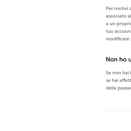
Per motivi d
associato a
a un propri
tuo account
modificare 
Non ho 
Se non hai 
se hai effet
della passw