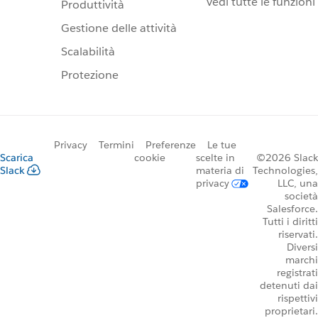
Vedi tutte le funzioni
Produttività
Gestione delle attività
Scalabilità
Protezione
Privacy
Termini
Preferenze
Le tue
Scarica
cookie
scelte in
©2026 Slack
Slack
materia di
Technologies,
privacy
LLC, una
società
Salesforce.
Tutti i diritti
riservati.
Diversi
marchi
registrati
detenuti dai
rispettivi
proprietari.