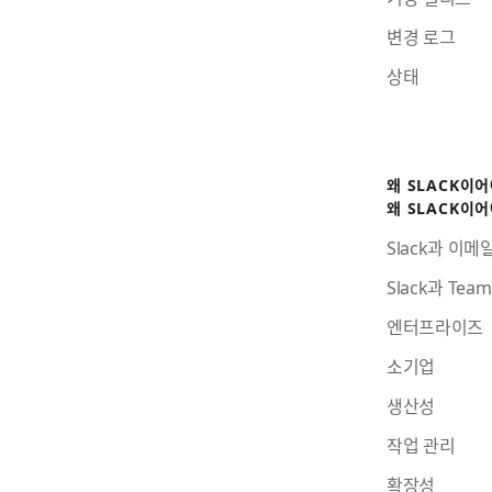
변경 로그
상태
왜 SLACK이
왜 SLACK이
Slack과 이메
Slack과 Te
엔터프라이즈
소기업
생산성
작업 관리
확장성