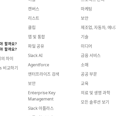
캔버스
마케팅
리스트
보안
클립
제조업, 자동차, 에너
앱 및 통합
기술
어야 할까요?
파일 공유
미디어
어야 할까요?
Slack AI
금융 서비스
일의 차이
Agentforce
소매
ams 비교하기
엔터프라이즈 검색
공공 부문
보안
교육
Enterprise Key
의료 및 생명 과학
Management
모든 솔루션 보기
Slack 아틀라스