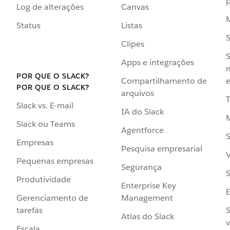
p
Log de alterações
Canvas
Status
Listas
Clipes
S
Apps e integrações
POR QUE O SLACK?
Compartilhamento de
e
POR QUE O SLACK?
arquivos
Slack vs. E-mail
IA do Slack
Slack ou Teams
Agentforce
S
Empresas
Pesquisa empresarial
V
Pequenas empresas
Segurança
S
Produtividade
Enterprise Key
Management
Gerenciamento de
S
tarefas
Atlas do Slack
v
Escala