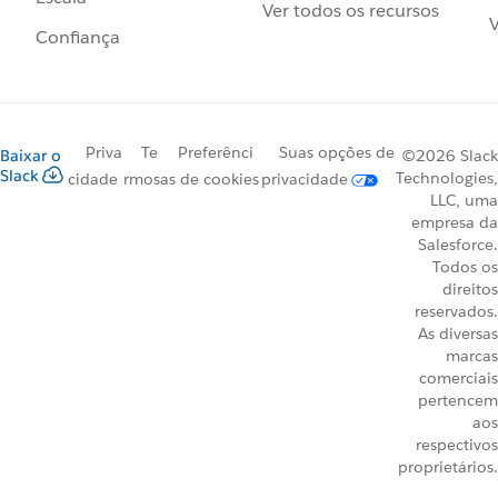
Ver todos os recursos
V
Confiança
Priva
Te
Preferênci
Suas opções de
Baixar o
©2026 Slack
Slack
Technologies,
cidade
rmos
as de cookies
privacidade
LLC, uma
empresa da
Salesforce.
Todos os
direitos
reservados.
As diversas
marcas
comerciais
pertencem
aos
respectivos
proprietários.