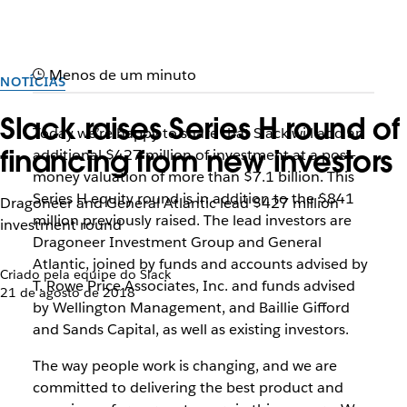
Menos de um minuto
NOTÍCIAS
Slack raises Series H round of
Today we’re happy to share that Slack will add an
financing from new investors
additional $427 million of investment at a post-
money valuation of more than $7.1 billion. This
Series H equity round is in addition to the $841
Dragoneer and General Atlantic lead $427 million
million previously raised. The lead investors are
investment round
Dragoneer Investment Group and General
Atlantic, joined by funds and accounts advised by
Criado pela equipe do Slack
T. Rowe Price Associates, Inc. and funds advised
21 de agosto de 2018
by Wellington Management, and
Baillie Gifford
and
Sands Capital,
as well as existing investors.
The way people work is changing, and we are
committed to delivering the best product and