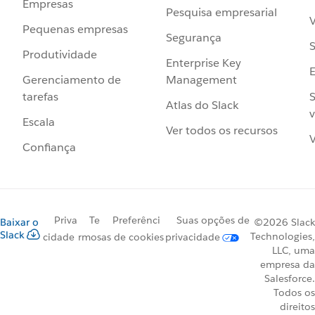
Empresas
Pesquisa empresarial
V
Pequenas empresas
Segurança
S
Produtividade
Enterprise Key
Management
Gerenciamento de
S
tarefas
Atlas do Slack
v
Escala
Ver todos os recursos
V
Confiança
Priva
Te
Preferênci
Suas opções de
Baixar o
©2026 Slack
Slack
Technologies,
cidade
rmos
as de cookies
privacidade
LLC, uma
empresa da
Salesforce.
Todos os
direitos