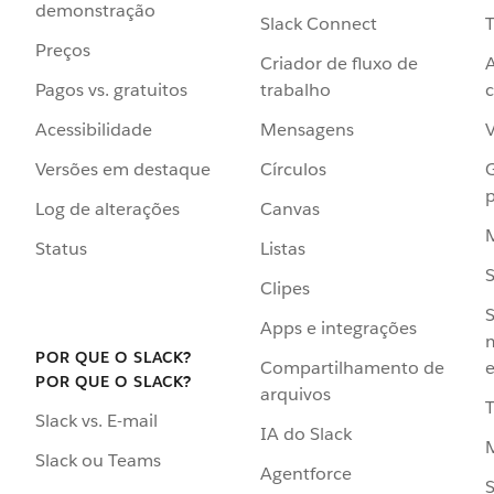
demonstração
Slack Connect
T
Preços
Criador de fluxo de
Pagos vs. gratuitos
trabalho
c
Acessibilidade
Mensagens
Versões em destaque
Círculos
p
Log de alterações
Canvas
Status
Listas
Clipes
S
Apps e integrações
POR QUE O SLACK?
Compartilhamento de
e
POR QUE O SLACK?
arquivos
Slack vs. E-mail
IA do Slack
Slack ou Teams
Agentforce
S