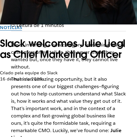
Leitura de 1 minutos
NOTÍCIAS
Slack welcomes Julie Liegl
We’re inventing a new category: something which,
as Chief Marketing Officer
customers often tell us, they never knew they
wanted but, once they have it, they cannot live
without.
Criado pela equipe do Slack
That is an amazing opportunity, but it also
16 de maio de 2019
presents one of our biggest challenges—figuring
out how to help customers understand what Slack
is, how it works and what value they get out of it.
That’s important work, and in the context of a
complex and fast-growing global business like
ours, it’s quite the formidable task, requiring a
remarkable CMO. Luckily, we’ve found one:
Julie