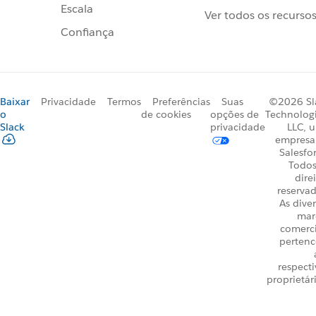
Escala
Ver todos os recurso
Confiança
Baixar
Privacidade
Termos
Preferências
Suas
©2026 Sl
o
de cookies
opções de
Technologi
Slack
privacidade
LLC, 
empresa
Salesfo
Todos
dire
reservad
As dive
mar
comerci
perten
respecti
proprietár