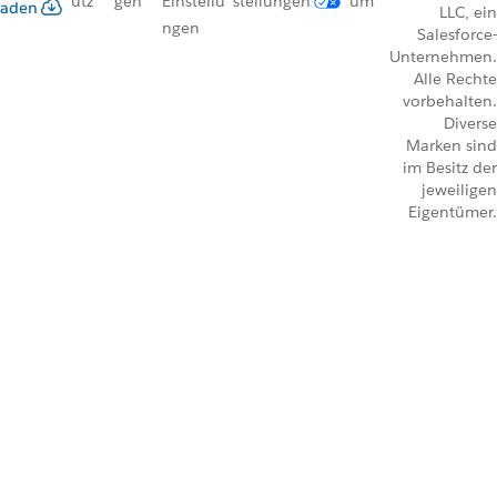
utz
gen
Einstellu
stellungen
um
aden
LLC, ein
ngen
Salesforce-
Unternehmen.
Alle Rechte
vorbehalten.
Diverse
Marken sind
im Besitz der
jeweiligen
Eigentümer.