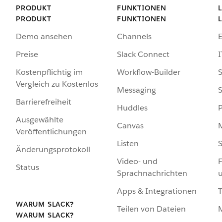
PRODUKT
FUNKTIONEN
PRODUKT
FUNKTIONEN
Demo ansehen
Channels
Preise
Slack Connect
I
Kostenpflichtig im
Workflow-Builder
S
Vergleich zu Kostenlos
Messaging
S
Barrierefreiheit
Huddles
Ausgewählte
Canvas
Veröffentlichungen
Listen
S
Änderungsprotokoll
Video- und
F
Status
Sprachnachrichten
Apps & Integrationen
WARUM SLACK?
Teilen von Dateien
WARUM SLACK?