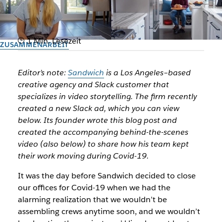
1 Min. Lesezeit
ZUSAMMENARBEIT
Sandwich in a Lunchbox:
Editor’s note:
Sandwich
is a Los Angeles–based
socially-distant ad
creative agency and Slack customer that
specializes in video storytelling. The firm recently
production
created a new Slack ad, which you can view
below. Its founder wrote this blog post and
Can a video shoot survive the age of Covid-19?
created the accompanying behind-the-scenes
video (also below) to share how his team kept
their work moving during Covid-19.
Autor: Adam Lisagor, founder of Sandwich
22. Mai 2020
It was the day before Sandwich decided to close
our offices for Covid-19 when we had the
alarming realization that we wouldn’t be
assembling crews anytime soon, and we wouldn’t