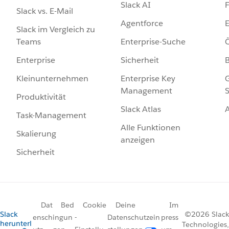
Slack AI
F
Slack vs. E-Mail
Agentforce
E
Slack im Vergleich zu
Enterprise-Suche
Ö
Teams
Sicherheit
Enterprise
Enterprise Key
G
Kleinunternehmen
Management
S
Produktivität
Slack Atlas
Task-Management
Alle Funktionen
Skalierung
anzeigen
Sicherheit
Dat
Bed
Cookie
Deine
Im
Slack
©2026 Slack
ensch
ingun
-
Datenschutzein
press
herunterl
Technologies,