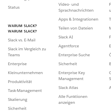
Video- und
F
Status
Sprachnachrichten
Apps & Integrationen
WARUM SLACK?
Teilen von Dateien
WARUM SLACK?
Slack AI
F
Slack vs. E-Mail
Agentforce
E
Slack im Vergleich zu
Enterprise-Suche
Ö
Teams
Sicherheit
Enterprise
Enterprise Key
G
Kleinunternehmen
Management
S
Produktivität
Slack Atlas
Task-Management
Alle Funktionen
Skalierung
anzeigen
Sicherheit