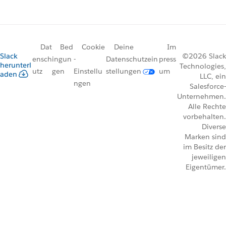
Dat
Bed
Cookie
Deine
Im
Slack
©2026 Slack
ensch
ingun
-
Datenschutzein
press
herunterl
Technologies,
utz
gen
Einstellu
stellungen
um
aden
LLC, ein
ngen
Salesforce-
Unternehmen.
Alle Rechte
vorbehalten.
Diverse
Marken sind
im Besitz der
jeweiligen
Eigentümer.