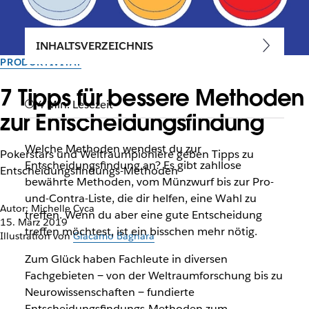
INHALTSVERZEICHNIS
PRODUKTIVITÄT
7 Tipps für bessere Methoden
4 Min. Lesezeit
zur Entscheidungsfindung
Welche Methoden wendest du zur
Pokerstars und Weltraumpioniere geben Tipps zu
Entscheidungsfindung an? Es gibt zahllose
Entscheidungsfindungs-Methoden
bewährte Methoden, vom Münzwurf bis zur Pro-
und-Contra-Liste, die dir helfen, eine Wahl zu
Autor: Michelle Cyca
treffen. Wenn du aber eine
gute
Entscheidung
15. März 2019
treffen möchtest, ist ein bisschen mehr nötig.
Illustration von
Giacamo Bagnara
Zum Glück haben Fachleute in diversen
Fachgebieten ‒ von der Weltraumforschung bis zu
Neurowissenschaften ‒ fundierte
Entscheidungsfindungs-Methoden zum