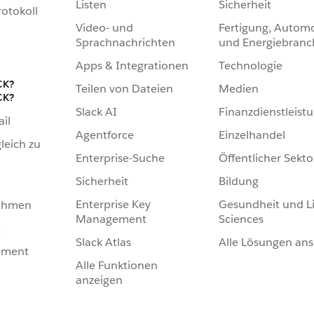
Listen
Sicherheit
otokoll
Video- und
Fertigung, Automo
Sprachnachrichten
und Energiebranc
Apps & Integrationen
Technologie
CK?
Teilen von Dateien
Medien
CK?
Slack AI
Finanzdienstleist
ail
Agentforce
Einzelhandel
leich zu
Enterprise-Suche
Öffentlicher Sekto
Sicherheit
Bildung
Enterprise Key
Gesundheit und Li
nehmen
Management
Sciences
t
Slack Atlas
Alle Lösungen an
ement
Alle Funktionen
anzeigen