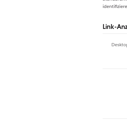
identifizie
Link-An
Deskto