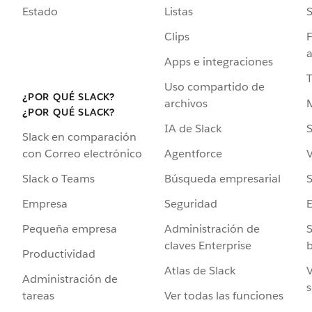
Estado
Listas
Clips
F
a
Apps e integraciones
Uso compartido de
¿POR QUÉ SLACK?
archivos
¿POR QUÉ SLACK?
IA de Slack
S
Slack en comparación
Agentforce
V
con Correo electrónico
Búsqueda empresarial
S
Slack o Teams
Seguridad
Empresa
Administración de
S
Pequeña empresa
claves Enterprise
b
Productividad
Atlas de Slack
V
Administración de
s
Ver todas las funciones
tareas