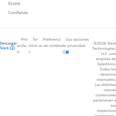
Escala
Confianza
Priv
Tér
Preferenci
Sus opciones
Descargar
©2026 Slack
acida
mino
as de cookies
de privacidad
Slack
Technologies,
d
s
LLC, una
empresa de
Salesforce.
Todos los
derechos
reservados.
Las distintas
marcas
comerciales
pertenecen a
sus
respectivos
propietarios.