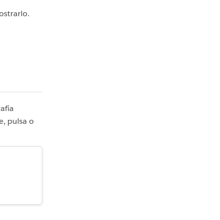
strarlo.
afía
e, pulsa o