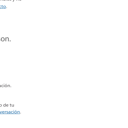
cto
.
ación.
o de tu
versación
.