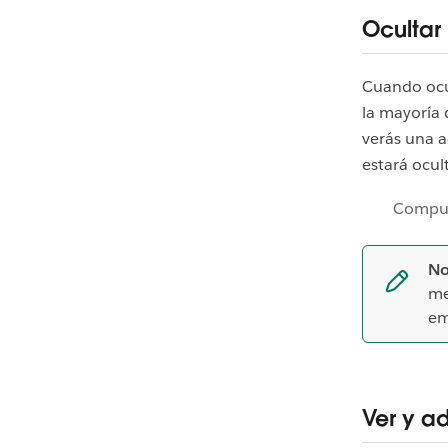
Ocultar
Cuando ocul
la mayoría 
verás una a
estará ocul
Compu
No
me
em
Ver y a