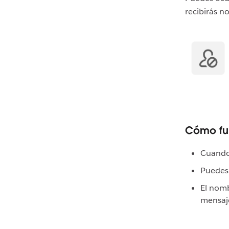
recibirás n
Cómo fu
Cuando 
Puedes 
El nomb
mensaje