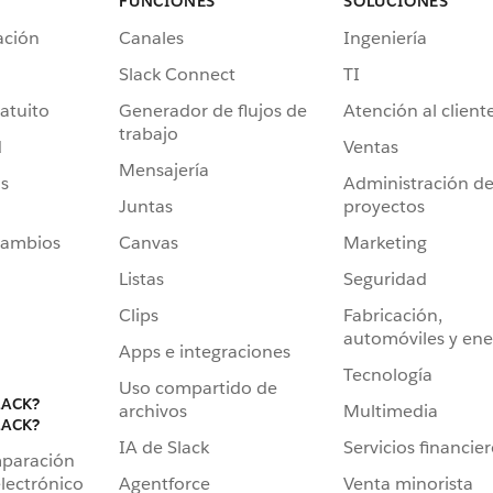
FUNCIONES
SOLUCIONES
ación
Canales
Ingeniería
Slack Connect
TI
atuito
Generador de flujos de
Atención al client
trabajo
d
Ventas
Mensajería
s
Administración d
Juntas
proyectos
cambios
Canvas
Marketing
Listas
Seguridad
Clips
Fabricación,
automóviles y ene
Apps e integraciones
Tecnología
Uso compartido de
LACK?
archivos
Multimedia
LACK?
IA de Slack
Servicios financie
mparación
Agentforce
Venta minorista
lectrónico