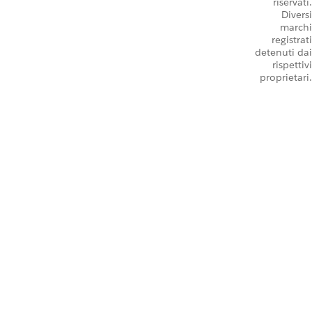
riservati.
Diversi
marchi
registrati
detenuti dai
rispettivi
proprietari.