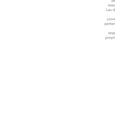
d
rese
Las d
come
perte
resp
propi