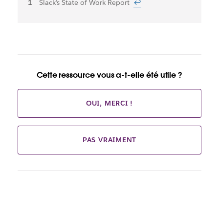
Notes
Slack’s State of Work Report
↩
de
bas
de
page
Cette ressource vous a-t-elle été utile ?
OUI, MERCI !
PAS VRAIMENT