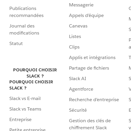
Messagerie
Publications
G
recommandées
Appels d’équipe
Journal des
Canevas
S
modifications
Listes
P
Statut
Clips
a
Applis et intégrations
Partage de fichiers
POURQUOI CHOISIR
SLACK ?
Slack AI
S
POURQUOI CHOISIR
SLACK ?
Agentforce
V
Slack vs E-mail
Recherche d’entreprise
S
Slack vs Teams
Sécurité
Entreprise
Gestion des clés de
S
chiffrement Slack
v
Petite entreprise