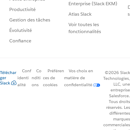
Enterprise (Slack EKM)
D
Productivité
Atlas Slack
s
Gestion des tâches
Voir toutes les
Évolutivité
fonctionnalités
Confiance
Conf
Co
Préféren
Vos choix en
Téléchar
©2026 Slack
ger
identi
nditi
ces de
matière de
Technologies,
Slack
LLC, une
alité
ons
cookies
confidentialité
entreprise
Salesforce.
Tous droits
réservés. Les
différentes
marques
commerciales