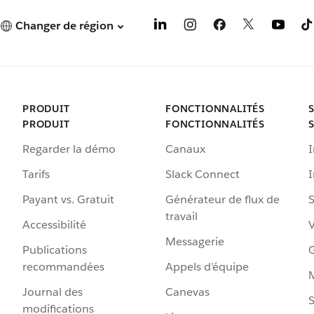
Changer de région
PRODUIT
FONCTIONNALITÉS
PRODUIT
FONCTIONNALITÉS
Regarder la démo
Canaux
I
Tarifs
Slack Connect
Payant vs. Gratuit
Générateur de flux de
S
travail
Accessibilité
Messagerie
Publications
G
recommandées
Appels d’équipe
Journal des
Canevas
S
modifications