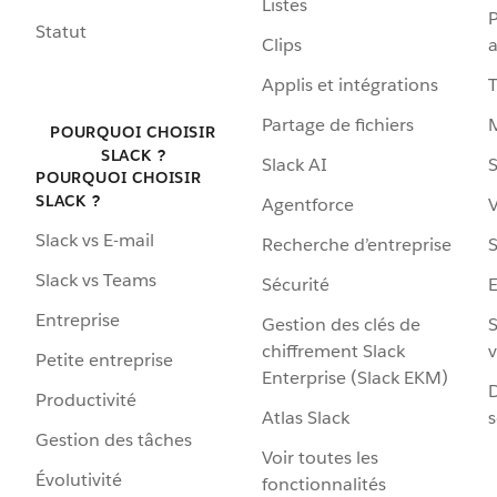
Listes
P
Statut
Clips
a
Applis et intégrations
Partage de fichiers
POURQUOI CHOISIR
SLACK ?
Slack AI
S
POURQUOI CHOISIR
SLACK ?
Agentforce
V
Slack vs E-mail
Recherche d’entreprise
S
Slack vs Teams
Sécurité
Entreprise
Gestion des clés de
S
chiffrement Slack
v
Petite entreprise
Enterprise (Slack EKM)
D
Productivité
Atlas Slack
s
Gestion des tâches
Voir toutes les
Évolutivité
fonctionnalités