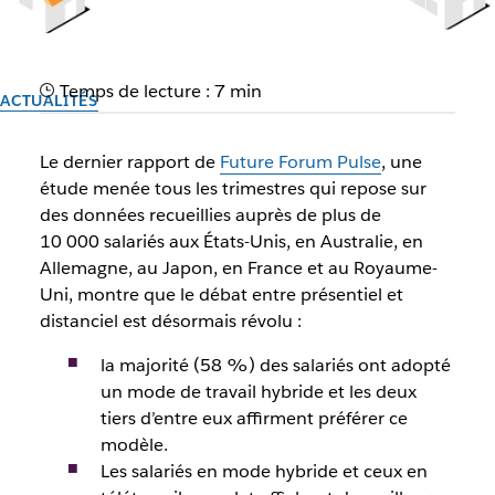
Temps de lecture : 7 min
ACTUALITÉS
Équité au travail : comment
Le dernier rapport de
Future Forum Pulse
, une
la garantir avec le travail
étude menée tous les trimestres qui repose sur
des données recueillies auprès de plus de
hybride
10 000 salariés aux États-Unis, en Australie, en
Allemagne, au Japon, en France et au Royaume-
Les données du Future Forum Pulse indiquent des
Uni, montre que le débat entre présentiel et
inégalités préoccupantes entre les salariés en présentiel et
distanciel est désormais révolu :
ceux en distanciel.
la majorité (58 %) des salariés ont adopté
un mode de travail hybride et les deux
Auteur : Future Forum
tiers d’entre eux affirment préférer ce
25 janvier 2022
modèle.
Les salariés en mode hybride et ceux en