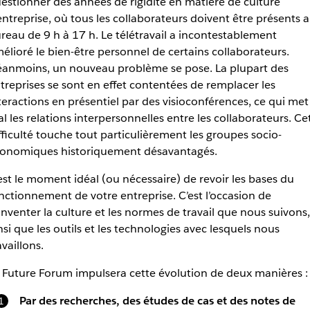
estionner des années de rigidité en matière de culture
entreprise, où tous les collaborateurs doivent être présents 
reau de 9 h à 17 h. Le télétravail a incontestablement
élioré le bien-être personnel de certains collaborateurs.
anmoins, un nouveau problème se pose. La plupart des
treprises se sont en effet contentées de remplacer les
teractions en présentiel par des visioconférences, ce qui met
l les relations interpersonnelles entre les collaborateurs. Ce
fficulté touche tout particulièrement les groupes socio-
onomiques historiquement désavantagés.
est le moment idéal (ou nécessaire) de revoir les bases du
nctionnement de votre entreprise. C’est l’occasion de
inventer la culture et les normes de travail que nous suivons,
nsi que les outils et les technologies avec lesquels nous
availlons.
 Future Forum impulsera cette évolution de deux manières :
Par des recherches, des études de cas et des notes de