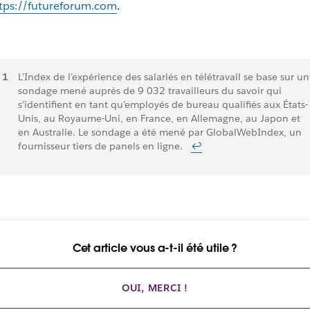
tps://futureforum.com
.
Notes
L’Index de l’expérience des salariés en télétravail se base sur un
sondage mené auprès de 9 032 travailleurs du savoir qui
de
s’identifient en tant qu’employés de bureau qualifiés aux États-
Unis, au Royaume-Uni, en France, en Allemagne, au Japon et
bas
en Australie. Le sondage a été mené par GlobalWebIndex, un
fournisseur tiers de panels en ligne.
↩
de
page
Cet article vous a-t-il été utile ?
OUI, MERCI !