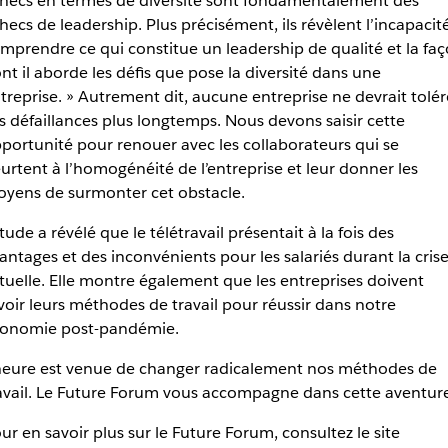
hecs en termes de diversité sont fondamentalement des
hecs de leadership. Plus précisément, ils révèlent l’incapacit
mprendre ce qui constitue un leadership de qualité et la fa
nt il aborde les défis que pose la diversité dans une
treprise. » Autrement dit, aucune entreprise ne devrait tolér
s défaillances plus longtemps. Nous devons saisir cette
portunité pour renouer avec les collaborateurs qui se
urtent à l’homogénéité de l’entreprise et leur donner les
yens de surmonter cet obstacle.
étude a révélé que le télétravail présentait à la fois des
antages et des inconvénients pour les salariés durant la cris
tuelle. Elle montre également que les entreprises doivent
voir leurs méthodes de travail pour réussir dans notre
onomie post-pandémie.
heure est venue de changer radicalement nos méthodes de
avail. Le Future Forum vous accompagne dans cette aventure
ur en savoir plus sur le Future Forum, consultez le site