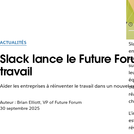
ACTUALITÉS
Sl
en
Slack lance le Future F
da
su
travail
le
éq
Aider les entreprises à réinventer le travail dans un nouve
tr
ré
ch
Auteur : Brian Elliott, VP of Future Forum
30 septembre 2025
L’
es
ré