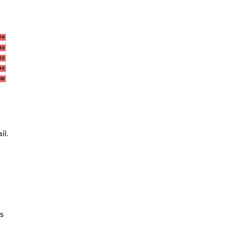
il.
%
s