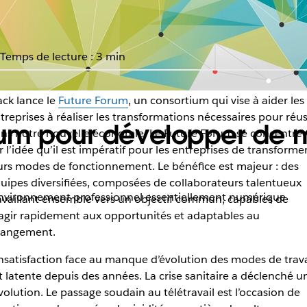
Temps de lecture : 3 min
ack lance le
Future Forum
, un consortium qui vise à aider les
treprises à réaliser les transformations nécessaires pour réus
orum pour développer de 
ns notre nouvelle économie. Le Future Forum se concentre
r l’idée qu’il est impératif pour les entreprises de transforme
urs modes de fonctionnement. Le bénéfice est majeur : des
uipes diversifiées, composées de collaborateurs talentueux
l environnement professionnel essentiellement numérique
availlant ensemble vers un objectif commun, capables de
agir rapidement aux opportunités et adaptables au
angement.
insatisfaction face au manque d’évolution des modes de trava
t latente depuis des années. La crise sanitaire a déclenché u
volution. Le passage soudain au télétravail est l’occasion de