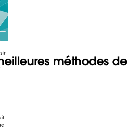
sir
meilleures méthodes de
r
il
ne