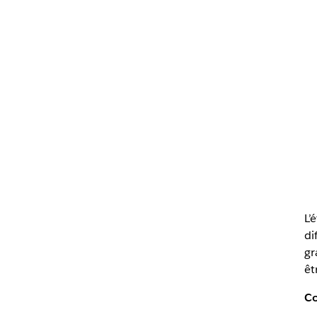
L’
di
gr
êt
Co