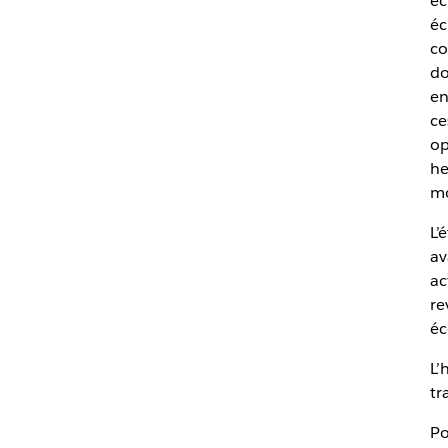
éc
éc
co
do
en
ce
op
he
mo
L’
av
ac
re
éc
L’
tr
Po