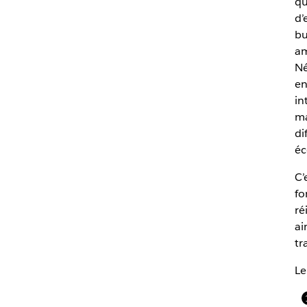
qu
d’
bu
am
Né
en
in
ma
di
éc
C’
fo
ré
ai
tr
Le