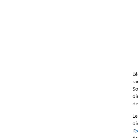
L’
ra
So
di
de
Le
di
l’
é