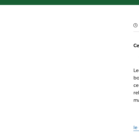
Ce
Le
bo
ce
re
ma
le