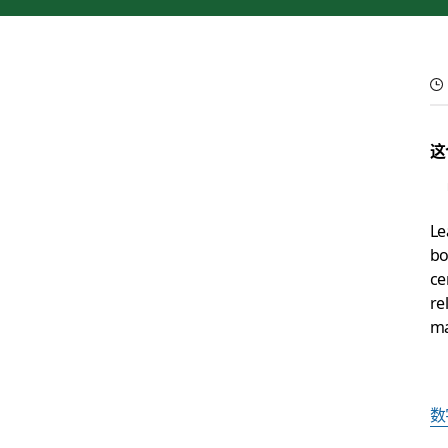
Improve service reli
这
Le
bo
ce
re
ma
数