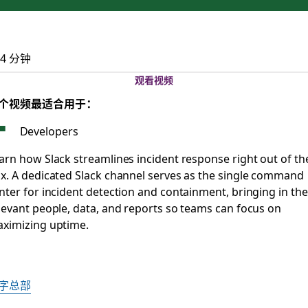
ability with Slack
4 分钟
观看视频
个视频最适合用于：
Developers
arn how Slack streamlines incident response right out of th
x. A dedicated Slack channel serves as the single command
nter for incident detection and containment, bringing in the
levant people, data, and reports so teams can focus on
ximizing uptime.
字总部