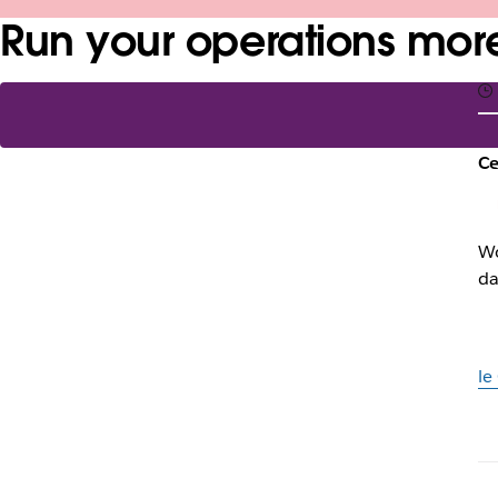
Run your operations more 
Ce
Wo
da
le