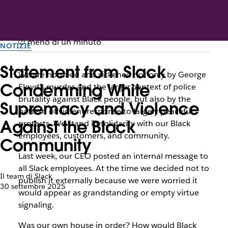
meno di un minuto
NOTIZIE
Statement from Slack
We are horrified and sickened not only by George
Condemning White
Floyd’s murder and the larger context of police
brutality against Black people, but also by the
Supremacy and Violence
pattern of violent response to largely peaceful
Against the Black
protests. We stand in solidarity with our Black
employees, customers, and community.
Community
Last week, our CEO posted an internal message to
all Slack employees. At the time we decided not to
Il team di Slack
publish it externally because we were worried it
30 settembre 2025
would appear as grandstanding or empty virtue
signaling.
Was our own house in order? How would Black