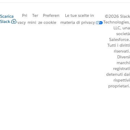
Pri
Ter
Preferen
Le tue scelte in
Scarica
©2026 Slack
Slack
Technologies,
vacy
mini
ze cookie
materia di privacy
LLC, una
società
Salesforce.
Tutti i diritti
riservati.
Diversi
marchi
registrati
detenuti dai
rispettivi
proprietari.