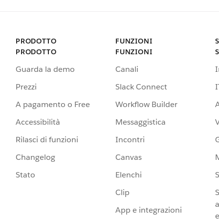
PRODOTTO
FUNZIONI
PRODOTTO
FUNZIONI
Guarda la demo
Canali
Prezzi
Slack Connect
I
A pagamento o Free
Workflow Builder
A
Accessibilità
Messaggistica
Rilasci di funzioni
Incontri
G
Changelog
Canvas
Stato
Elenchi
S
Clip
S
a
App e integrazioni
e