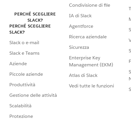
Condivisione di file
PERCHÉ SCEGLIERE
IA di Slack
SLACK?
Agentforce
PERCHÉ SCEGLIERE
S
SLACK?
Ricerca aziendale
V
Slack o e-mail
Sicurezza
S
Slack e Teams
Enterprise Key
Aziende
Management (EKM)
S
Piccole aziende
Atlas di Slack
N
Produttività
Vedi tutte le funzioni
S
Gestione delle attività
Scalabilità
Protezione