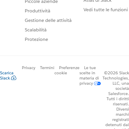
Atlas di Slack
Piccole aziende
Vedi tutte le funzioni
Produttività
Gestione delle attività
Scalabilità
Protezione
Privacy
Termini
Preferenze
Le tue
Scarica
cookie
scelte in
©2026 Slack
Slack
materia di
Technologies,
privacy
LLC, una
società
Salesforce.
Tutti i diritti
riservati.
Diversi
marchi
registrati
detenuti dai