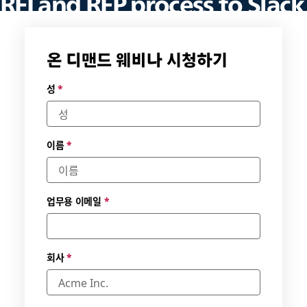
RFI and RFP process to Slack
Learn how procurement teams speed up solicitations and
how vendors bring together the people, information, and
온 디맨드 웨비나 시청하기
tools needed to win proposals.
가능한
성
*
날짜 및
시간대
를 선택
하세요.
이름
*
*
업무용 이메일
*
회사
*