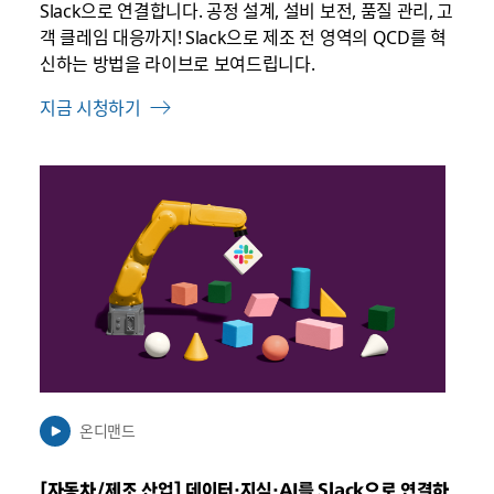
Slack으로 연결합니다. 공정 설계, 설비 보전, 품질 관리, 고
객 클레임 대응까지! Slack으로 제조 전 영역의 QCD를 혁
신하는 방법을 라이브로 보여드립니다.
지금 시청하기
링
크
가
새
탭
에
서
열
릴
수
온디맨드
있
음
[자동차/제조 산업] 데이터·지식·AI를 Slack으로 연결하