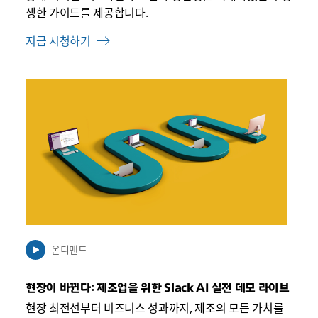
생한 가이드를 제공합니다.
지금 시청하기
링
크
가
새
탭
에
서
열
릴
수
온디맨드
있
음
현장이 바뀐다: 제조업을 위한 Slack AI 실전 데모 라이브
현장 최전선부터 비즈니스 성과까지, 제조의 모든 가치를