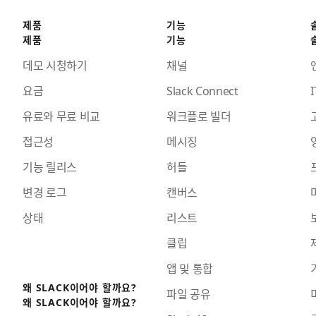
제품
기능
제품
기능
데모 시청하기
채널
요금
Slack Connect
I
유료와 무료 비교
워크플로 빌더
접근성
메시징
기능 릴리스
허들
변경 로그
캔버스
상태
리스트
클립
앱 및 통합
왜 SLACK이어야 할까요?
파일 공유
왜 SLACK이어야 할까요?