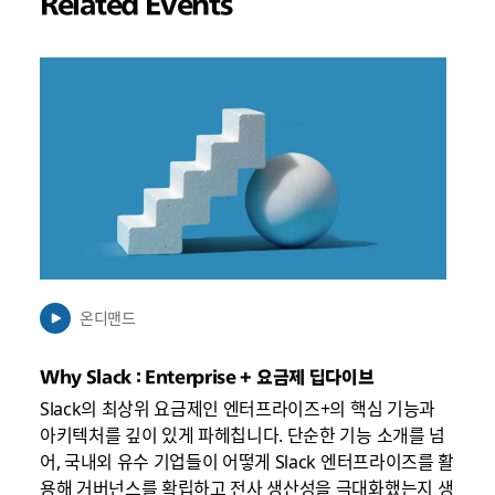
Related Events
링
크
가
새
탭
에
서
열
릴
수
온디맨드
있
음
Why Slack : Enterprise + 요금제 딥다이브
Slack의 최상위 요금제인 엔터프라이즈+의 핵심 기능과
아키텍처를 깊이 있게 파헤칩니다. 단순한 기능 소개를 넘
어, 국내외 유수 기업들이 어떻게 Slack 엔터프라이즈를 활
용해 거버넌스를 확립하고 전사 생산성을 극대화했는지 생