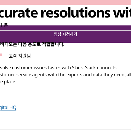
curate resolutions wi
1 분
영상 시청하기
 비디오는 다음 용도로 적합합니다.
고객 지원팀
solve customer issues faster with Slack. Slack connects
stomer service agents with the experts and data they need, all
e place.
gital HQ