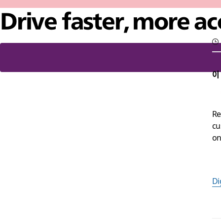
Drive faster, more ac
이
Re
cu
on
Di