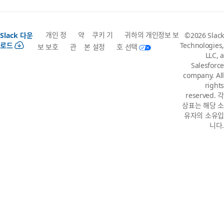
개인 정
약
쿠키 기
귀하의 개인정보 보
Slack 다운
©2026 Slack
로드
Technologies,
보 보호
관
본 설정
호 선택
LLC, a
Salesforce
company. All
rights
reserved. 각
상표는 해당 소
유자의 소유입
니다.