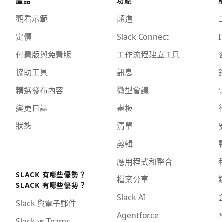
產品
功能
觀看示範
頻道
定價
Slack Connect
I
付費版與免費版
工作流程建立工具
協助工具
訊息
精選發布內容
微型會議
變更日誌
畫板
狀態
清單
剪輯
應用程式和整合
SLACK 有哪些優勢？
檔案分享
SLACK 有哪些優勢？
Slack AI
Slack 與電子郵件
Agentforce
Slack vs.Teams