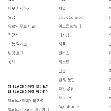
데모 시청하기
채널
요금
Slack Connect
I
유료와 무료 비교
워크플로 빌더
접근성
메시징
기능 릴리스
허들
변경 로그
캔버스
상태
리스트
클립
앱 및 통합
왜 SLACK이어야 할까요?
파일 공유
왜 SLACK이어야 할까요?
Slack AI
Slack과 이메일의 차이
Agentforce
Slack과 Teams 비교하기